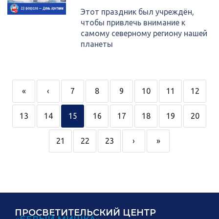
Этот праздник был учреждён,
чтобы привлечь внимание к
самому северному региону нашей
планеты
«
‹
7
8
9
10
11
12
13
14
15
16
17
18
19
20
21
22
23
›
»
ПРОСВЕТИТЕЛЬСКИЙ ЦЕНТР