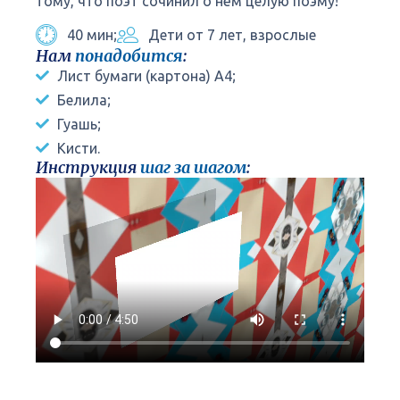
тому, что поэт сочинил о нём целую поэму!
40 мин;
Дети от 7 лет, взрослые
Нам
понадобится
:
Лист бумаги (картона) А4;
Белила;
Гуашь;
Кисти.
Инструкция
шаг за шагом
: