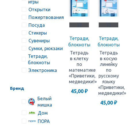
игры
Открытки
Пожертвования
Посуда
Стикеры
Тетради,
Тетради,
Сувениры
блокноты
блокноты
Сумки, рюкзаки
Тетрадь
Тетрадь
Тетради,
в клетку
в косую
блокноты
по
линейку
математике
по
Электроника
«Приветики,
русскому
медведики!»
языку
«Приветики,
Бренд
45,00
₽
медведики!»
Белый
45,00
₽
мишка
Дом
ПОРА