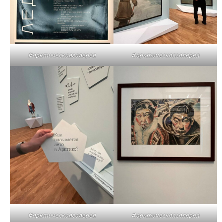
#арктическаягалерея
#арктическаягалерея
#арктическаягалерея
#арктическаягалерея