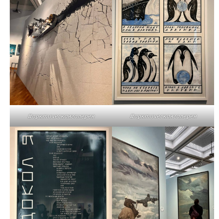
#арктическаягалерея
#арктическаягалерея