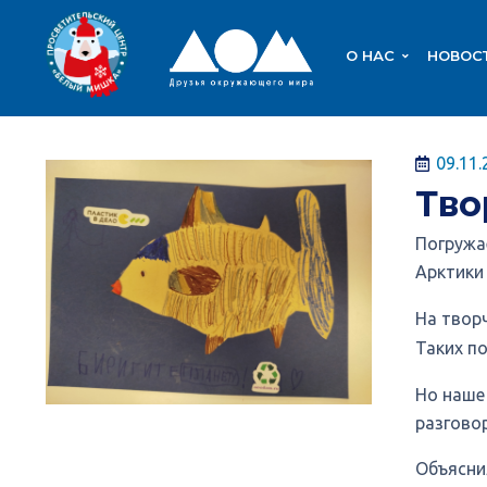
О НАС
НОВОС
09.11.
Тво
Погружа
Арктик
На твор
Таких п
Но наше
разговор
Объясни