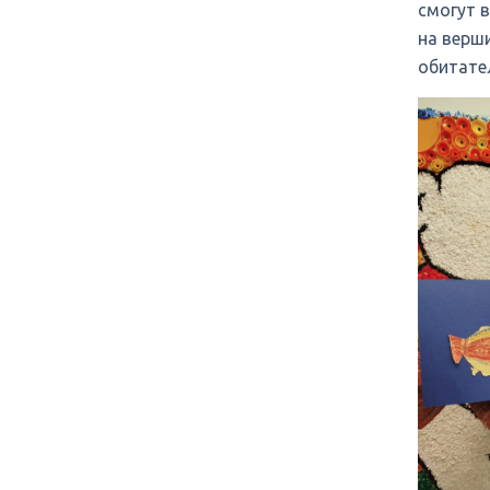
смогут 
на верш
обитате