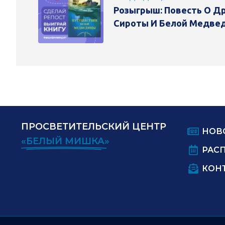
Розыгрыш: Повесть О Д
Сироты И Белой Медве
ПРОСВЕТИТЕЛЬСКИЙ ЦЕНТР
НОВ
«БЕЛЫЙ МИШКА»
РАС
КОН
ИНН:
ОГРН: