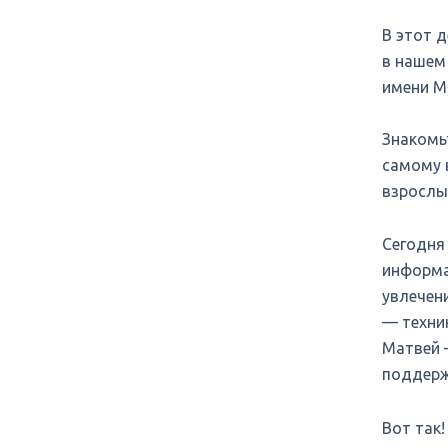
В этот 
в нашем 
имени М
Знакомь
самому 
взрослы
Сегодня
информа
увлечен
— техник
Матвей 
поддер
Вот так