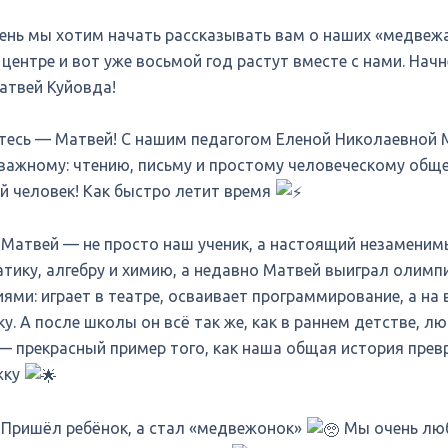
день мы хотим начать рассказывать вам о наших «медвеж
центре и вот уже восьмой год растут вместе с нами. Нач
атвей Куйовда!
тесь — Матвей! С нашим педагогом Еленой Николаевной Ма
важному: чтению, письму и простому человеческому обще
й человек! Как быстро летит время
 Матвей — не просто наш ученик, а настоящий незаменим
тику, алгебру и химию, а недавно Матвей выиграл олимп
иями: играет в театре, осваивает программирование, а на
у. А после школы он всё так же, как в раннем детстве, л
— прекрасный пример того, как наша общая история пре
жку
! Пришёл ребёнок, а стал «медвежонок»
Мы очень люб