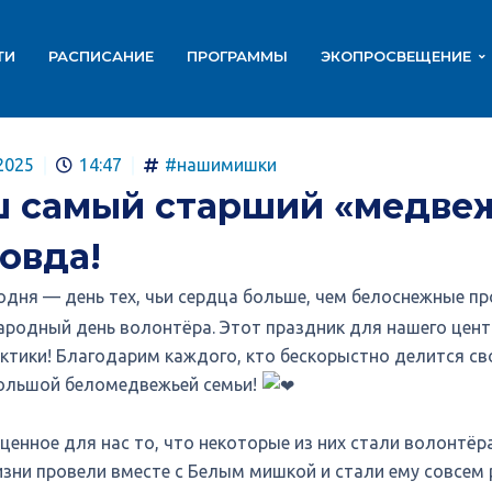
ТИ
РАСПИСАНИЕ
ПРОГРАММЫ
ЭКОПРОСВЕЩЕНИЕ
2025
14:47
#нашимишки
 самый старший «медве
овда!
одня — день тех, чьи сердца больше, чем белоснежные пр
родный день волонтёра. Этот праздник для нашего цент
рктики! Благодарим каждого, кто бескорыстно делится сво
ольшой беломедвежьей семьи!
ценное для нас то, что некоторые из них стали волонтёра
изни провели вместе с Белым мишкой и стали ему совсе