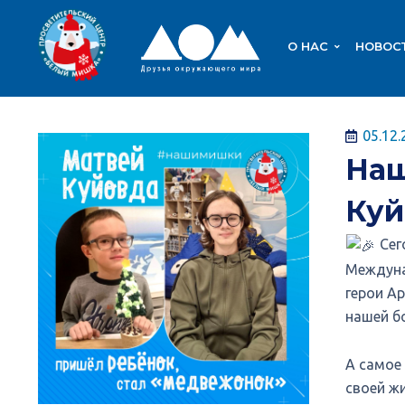
О НАС
НОВОС
05.12.
Наш
Куй
Сег
Междуна
герои А
нашей б
А самое 
своей ж