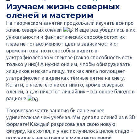
Изучаем жизнь северных
оленей и мастерим
На творческом занятии продолжали изучать всё про
жизнь северных оленей
И ещё раз убедились в их
уникальности и фантастических способностях: их
глаза не только меняют цвет в зависимости от
времени года, но и способны видеть в
ультрафиолетовом спектре (такая способность есть
только у них)! А нужна она им, чтобы обнаруживать
хищников и искать пищу, так как ягель поглощает
ультрафиолет и виден как тёмные пятна на снегу.
Кстати, о ягеле, его не ест никто, кроме северных
оленей, а для них этот лишайник – основное блюдо в
рационе
Творческая часть занятия была не менее
удивительная чем учебная. Мы делали оленей из в 3D
формате! Каждый разрисовывал свою новую
фигурку, как хотел, и у нас получилось целое стадо –
получилась наша группа в мультивселенной