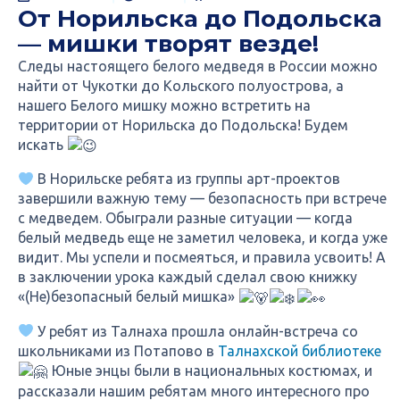
От Норильска до Подольска
— мишки творят везде!
Следы настоящего белого медведя в России можно
найти от Чукотки до Кольского полуострова, а
нашего Белого мишку можно встретить на
территории от Норильска до Подольска! Будем
искать
В Норильске ребята из группы арт-проектов
завершили важную тему — безопасность при встрече
с медведем. Обыграли разные ситуации — когда
белый медведь еще не заметил человека, и когда уже
видит. Мы успели и посмеяться, и правила усвоить! А
в заключении урока каждый сделал свою книжку
«(Не)безопасный белый мишка»
У ребят из Талнаха прошла онлайн-встреча со
школьниками из Потапово в
Талнахской библиотеке
Юные энцы были в национальных костюмах, и
рассказали нашим ребятам много интересного про