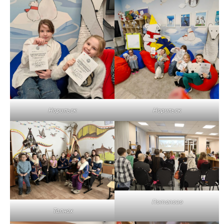
Норильск
Норильск
Потапово
Талнах