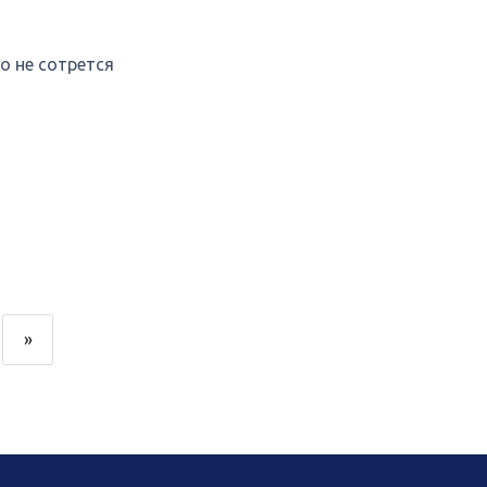
о не сотрется
»