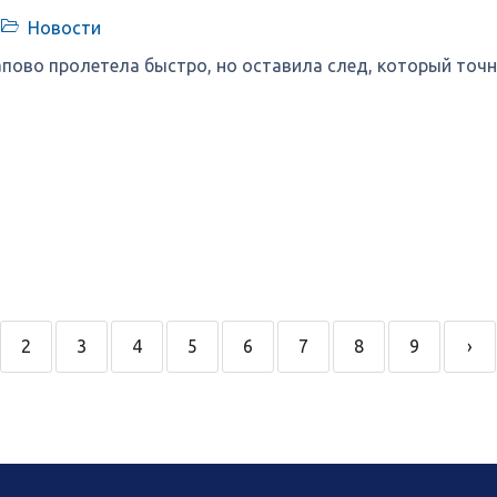
Новости
пово пролетела быстро, но оставила след, который точн
2
3
4
5
6
7
8
9
›