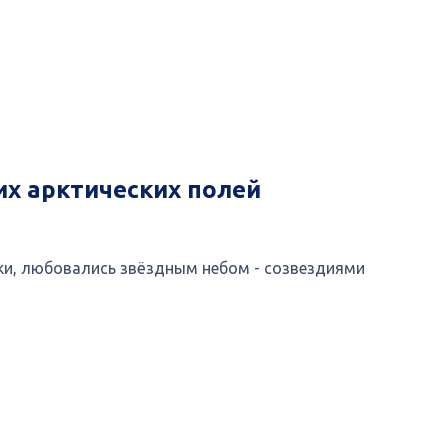
х арктических полей
зки, любовались звёздным небом - созвездиями