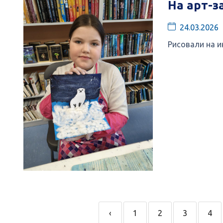
На арт-з
24.03.2026
Рисовали на и
‹
1
2
3
4