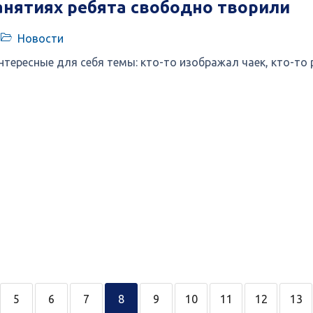
анятиях ребята свободно творили
Новости
нтересные для себя темы: кто-то изображал чаек, кто-то 
5
6
7
8
9
10
11
12
13