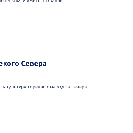
ебёнком, и иметь название!
ёкого Севера
ть культуру коренных народов Севера