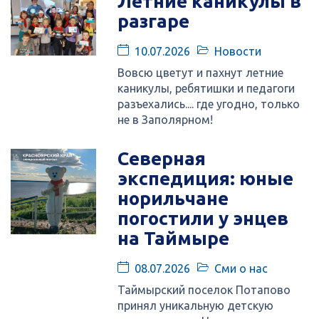
Летние каникулы в
разгаре
10.07.2026
Новости
Вовсю цветут и пахнут летние
каникулы, ребятишки и педагоги
разъехались.... где угодно, только
не в Заполярном!
Северная
экспедиция: юные
норильчане
погостили у энцев
на Таймыре
08.07.2026
Сми о нас
Таймырский поселок Потапово
принял уникальную детскую