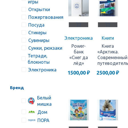
игры
Открытки
Пожертвования
Посуда
Стикеры
Электроника
Книги
Сувениры
Power-
Книга
Сумки, рюкзаки
банк
«Арктика.
Тетради,
«Снег да
Современный
блокноты
лёд»
путеводител
Электроника
1500,00
₽
2500,00
₽
Бренд
Белый
мишка
Дом
ПОРА